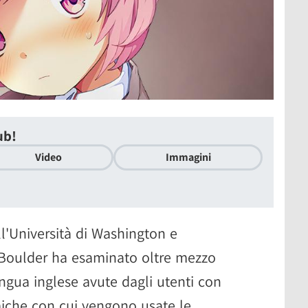
ub!
Video
Immagini
ll'Università di Washington e
o Boulder ha esaminato oltre mezzo
ingua inglese avute dagli utenti con
miche con cui vengono usate le