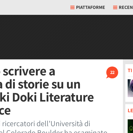
PIATTAFORME
RECEN
 scrivere a
T
22
di storie su un
ki Doki Literature
ce
LE
ricercatori dell'Università di
del Colorado Boulder ha esaminato