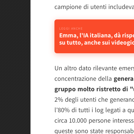
campione di utenti includeva
Emma, l'IA italiana, dà ris
su tutto, anche sui videogi
Un altro dato rilevante emers
concentrazione della
genera
gruppo molto ristretto di "u
2% degli utenti che generano
l'80% di tutti i log legati a 
circa 10.000 persone interess
queste sono state responsabil