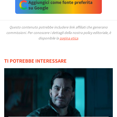
Aggiungici come fonte preferita
su Google
Questo contenuto potrebbe includere link affiliati che generano
commissioni.
Per conoscere i dettagli della nostra policy editoriale, è
disponibile la
pagina etica
.
TI POTREBBE INTERESSARE