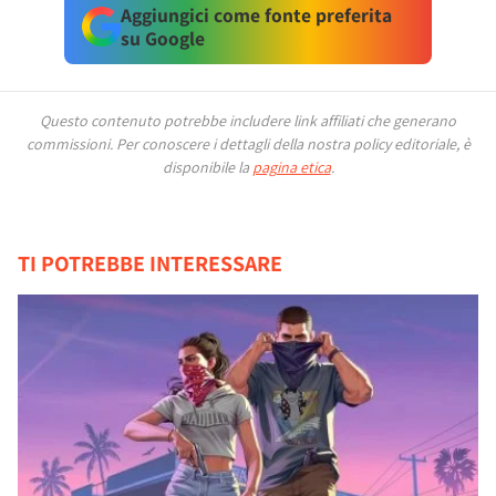
Aggiungici come fonte preferita
su Google
Questo contenuto potrebbe includere link affiliati che generano
commissioni.
Per conoscere i dettagli della nostra policy editoriale, è
disponibile la
pagina etica
.
TI POTREBBE INTERESSARE