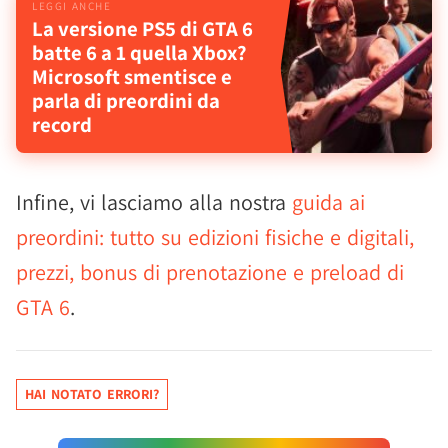
La versione PS5 di GTA 6
batte 6 a 1 quella Xbox?
Microsoft smentisce e
parla di preordini da
record
Infine, vi lasciamo alla nostra
guida ai
preordini: tutto su edizioni fisiche e digitali,
prezzi, bonus di prenotazione e preload di
GTA 6
.
HAI NOTATO ERRORI?