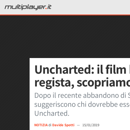
Uncharted: il fil
regista, scopriamo 
Dopo il recente abbandono di S
suggeriscono chi dovrebbe esser
Uncharted.
NOTIZIA
di
Davide Spotti
—
15/01/2019