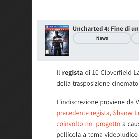
Uncharted 4: Fine di u
News
Il
regista
di 10 Cloverfield 
della trasposizione cinemato
L'indiscrezione proviene da V
precedente regista, Shanw Le
coinvolto nel progetto
a caus
pellicola a tema videoludic