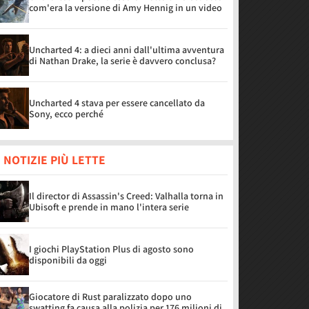
com'era la versione di Amy Hennig in un video
Uncharted 4: a dieci anni dall'ultima avventura
di Nathan Drake, la serie è davvero conclusa?
Uncharted 4 stava per essere cancellato da
Sony, ecco perché
 NOTIZIE PIÙ LETTE
Il director di Assassin's Creed: Valhalla torna in
Ubisoft e prende in mano l'intera serie
I giochi PlayStation Plus di agosto sono
disponibili da oggi
Giocatore di Rust paralizzato dopo uno
swatting fa causa alla polizia per 176 milioni di