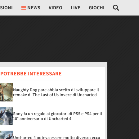
SIONI
NEWS
VIDEO
LIVE
GIOCHI
I POTREBBE INTERESSARE
Naughty Dog pare abbia scelto di sviluppare il
remake di The Last of Us invece di Uncharted
Sony fa un regalo ai giocatori di PS5 e PS4 per il
10° anniversario di Uncharted 4
Uncharted 4 poteva essere molto diverso: ecco