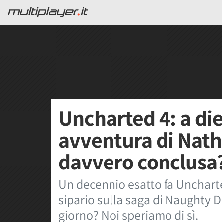
Uncharted 4: a die
avventura di Natha
davvero conclusa
Un decennio esatto fa Uncharted
sipario sulla saga di Naughty 
giorno? Noi speriamo di sì.