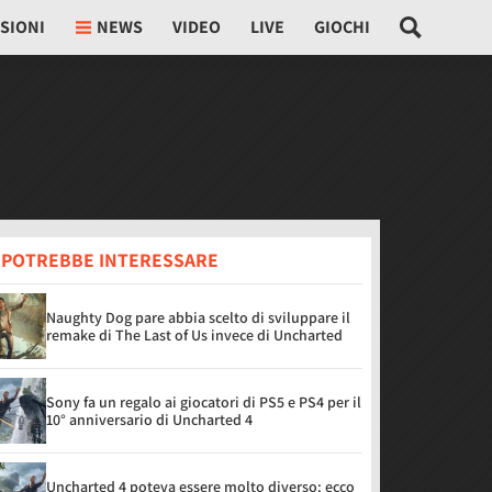
SIONI
NEWS
VIDEO
LIVE
GIOCHI
I POTREBBE INTERESSARE
Naughty Dog pare abbia scelto di sviluppare il
remake di The Last of Us invece di Uncharted
Sony fa un regalo ai giocatori di PS5 e PS4 per il
10° anniversario di Uncharted 4
Uncharted 4 poteva essere molto diverso: ecco