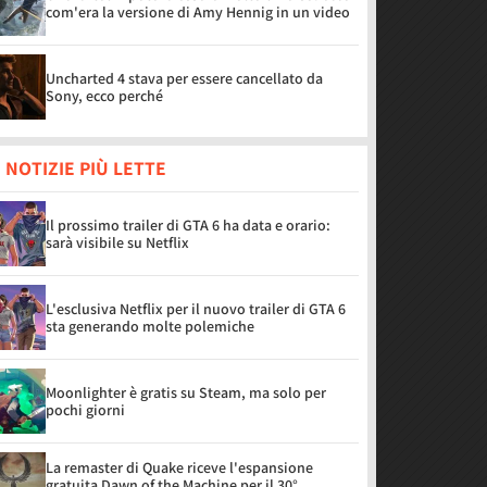
com'era la versione di Amy Hennig in un video
Uncharted 4 stava per essere cancellato da
Sony, ecco perché
 NOTIZIE PIÙ LETTE
Il prossimo trailer di GTA 6 ha data e orario:
sarà visibile su Netflix
L'esclusiva Netflix per il nuovo trailer di GTA 6
sta generando molte polemiche
Moonlighter è gratis su Steam, ma solo per
pochi giorni
La remaster di Quake riceve l'espansione
gratuita Dawn of the Machine per il 30°