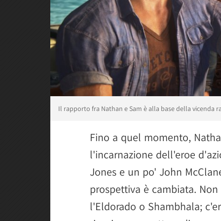
Il rapporto fra Nathan e Sam è alla base della vicenda r
Fino a quel momento, Nathan
l'incarnazione dell'eroe d'a
Jones e un po' John McClane;
prospettiva è cambiata. Non s
l'Eldorado o Shambhala; c'e