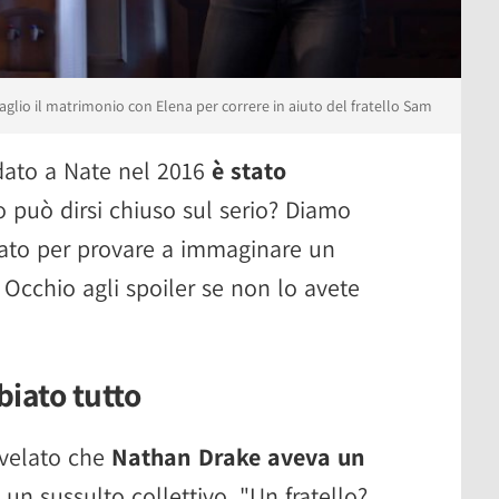
glio il matrimonio con Elena per correre in aiuto del fratello Sam
dato a Nate nel 2016
è stato
o può dirsi chiuso sul serio? Diamo
ato per provare a immaginare un
 Occhio agli spoiler se non lo avete
iato tutto
velato che
Nathan Drake aveva un
 un sussulto collettivo. "Un fratello?