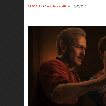
SPECIALE
di
Diego Trovarelli
—
10/05/2026