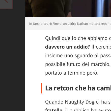
In Uncharted 4: Fine di un Ladro Nathan mette a repenta
Quindi quello che abbiamo 
davvero un addio?
Il cerchi
insieme uno sguardo al pass
possibile futuro del marchio.
portato a termine però.
La retcon che ha camb
Quando Naughty Dog ci ha s
fratello
, il pubblico ha avuto