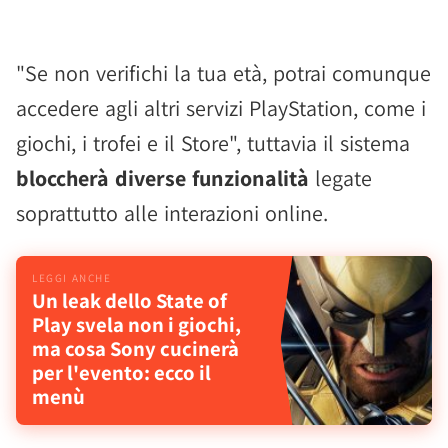
"Se non verifichi la tua età, potrai comunque
accedere agli altri servizi PlayStation, come i
giochi, i trofei e il Store", tuttavia il sistema
bloccherà diverse funzionalità
legate
soprattutto alle interazioni online.
Un leak dello State of
Play svela non i giochi,
ma cosa Sony cucinerà
per l'evento: ecco il
menù