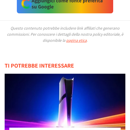
Aggiungici come fonte preferita
su Google
Questo contenuto potrebbe includere link affiliati che generano
commissioni.
Per conoscere i dettagli della nostra policy editoriale, è
disponibile la
pagina etica
.
TI POTREBBE INTERESSARE