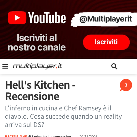
Hell's Kitchen -
3
Recensione
L'inferno in cucina e Chef Ramsey è il
diavolo. Cosa succede quando un reality
arriva sul DS?
RECENSIONE
di
Ludovica Lagomarsino
—
20/11/2008