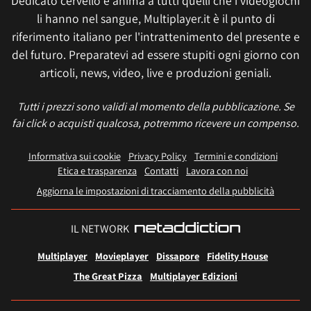
Dedicato cervello e anima a tutti quelli che i videogiochi
li hanno nel sangue, Multiplayer.it è il punto di
riferimento italiano per l'intrattenimento del presente e
del futuro. Preparatevi ad essere stupiti ogni giorno con
articoli, news, video, live e produzioni geniali.
Tutti i prezzi sono validi al momento della pubblicazione. Se
fai click o acquisti qualcosa, potremmo ricevere un compenso.
Informativa sui cookie
Privacy Policy
Termini e condizioni
Etica e trasparenza
Contatti
Lavora con noi
Aggiorna le impostazioni di tracciamento della pubblicità
IL NETWORK
Multiplayer
Movieplayer
Dissapore
Fidelity House
The Great Pizza
Multiplayer Edizioni