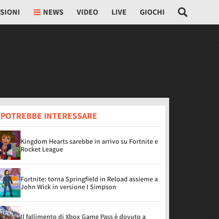
SIONI
NEWS
VIDEO
LIVE
GIOCHI
I POTREBBE INTERESSARE
Kingdom Hearts sarebbe in arrivo su Fortnite e
Rocket League
Fortnite: torna Springfield in Reload assieme a
John Wick in versione I Simpson
Il fallimento di Xbox Game Pass è dovuto a