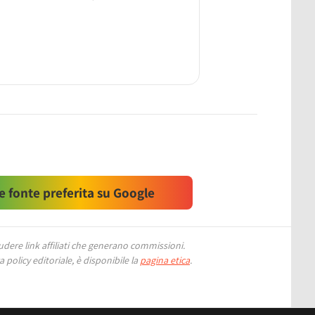
 fonte preferita su Google
ere link affiliati che generano commissioni.
 policy editoriale, è disponibile la
pagina etica
.