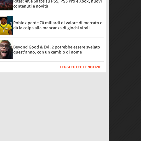
Rites: 4K e 60 fps su PS5, PS5 Pro e Xbox, nuovi
contenuti e novità
Roblox perde 70 miliardi di valore di mercato e
dà la colpa alla mancanza di giochi virali
Beyond Good & Evil 2 potrebbe essere svelato
quest'anno, con un cambio di nome
LEGGI TUTTE LE NOTIZIE