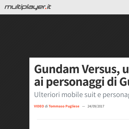
Gundam Versus, u
ai personaggi di 
Ulteriori mobile suit e perso
VIDEO
di
Tommaso Pugliese
—
24/09/2017