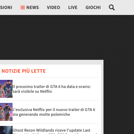
SIONI
NEWS
VIDEO
LIVE
GIOCHI
 NOTIZIE PIÙ LETTE
Il prossimo trailer di GTA 6 ha data e orario:
sarà visibile su Netflix
L'esclusiva Netflix per il nuovo trailer di GTA 6
sta generando molte polemiche
Ghost Recon Wildlands riceve l'update Last