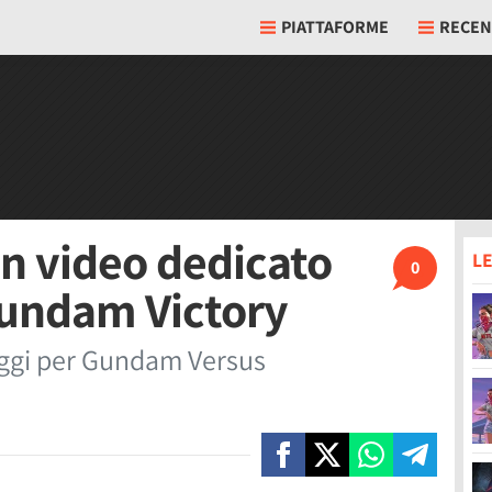
PIATTAFORME
RECEN
n video dedicato
LE
0
Gundam Victory
naggi per Gundam Versus