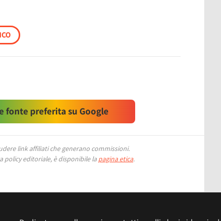
MCO
 fonte preferita su Google
ere link affiliati che generano commissioni.
 policy editoriale, è disponibile la
pagina etica
.