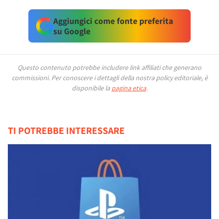
Aggiungici come fonte preferita
su Google
Questo contenuto potrebbe includere link affiliati che generano
commissioni.
Per conoscere i dettagli della nostra policy editoriale, è
disponibile la
pagina etica
.
TI POTREBBE INTERESSARE