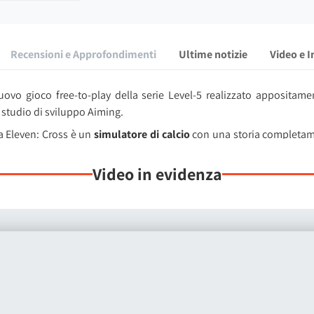
Recensioni e Approfondimenti
Ultime notizie
Video e 
vo gioco free-to-play della serie Level-5 realizzato appositame
 studio di sviluppo Aiming.
a Eleven: Cross è un
simulatore di calcio
con una storia completame
ma di comandi intuitivo e basato su input diretti, pensato per esse
è quello di dare vita a un'esperienza accessibile e divertente fin 
Video in evidenza
tale libertà di
costruire da zero la vostra squadra ideale
di undi
a del tutto inedita. Assumerete infatti il controllo diretto di un all
le anomalie del tempo per ripristinare la linea temporale originale
a le fila della Teikoku Gakuen.