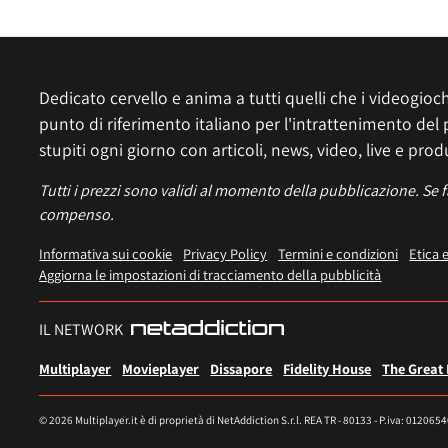
Dedicato cervello e anima a tutti quelli che i videogiochi
punto di riferimento italiano per l'intrattenimento del 
stupiti ogni giorno con articoli, news, video, live e prod
Tutti i prezzi sono validi al momento della pubblicazione. Se 
compenso.
Informativa sui cookie
Privacy Policy
Termini e condizioni
Etica 
Aggiorna le impostazioni di tracciamento della pubblicità
IL NETWORK
Multiplayer
Movieplayer
Dissapore
Fidelity House
The Great
© 2026 Multiplayer.it è di proprietà di NetAddiction S.r.l. REA TR - 80133 - P.iva: 012065