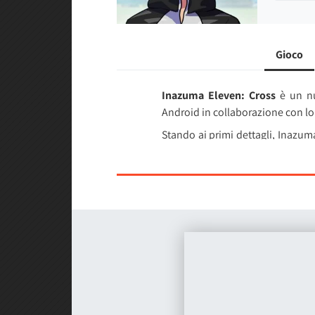
Gioco
Inazuma Eleven: Cross
è un nuo
Android in collaborazione con lo
Stando ai primi dettagli, Inazum
inedito. Il gioco adotta un siste
smartphone e talbet: l'obiettivo 
sessioni di gioco brevi.
In questa avventura avrete la to
ritroverete al centro di una tram
scopo sarà quello di correggere 
come vedere Gouenji schierato tr