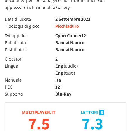
decorative per i personaggi e illustrazioni uniche da
apprezzare nella modalità Gallery.
Data di uscita
2 Settembre 2022
Tipologia di gioco
Picchiaduro
Sviluppato:
CyberConnect2
Pubblicato:
Bandai Namco
Distribuito:
Bandai Namco
Giocatori
2
Lingua
Eng
(audio)
Eng
(testi)
Manuale
Ita
PEGI
12+
Supporto
Blu-Ray
MULTIPLAYER.IT
LETTORI
6
7.5
7.3