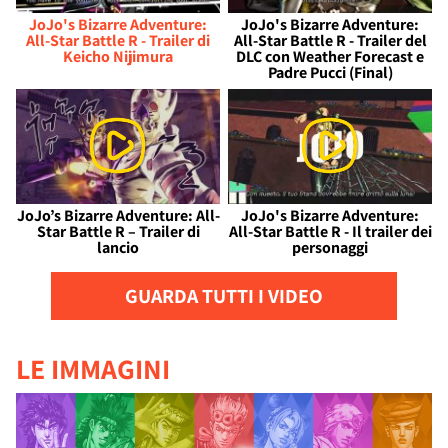
JoJo's Bizarre Adventure:
JoJo's Bizarre Adventure:
All-Star Battle R - Trailer di
All-Star Battle R - Trailer del
Keicho Nijimura
DLC con Weather Forecast e
Padre Pucci (Final)
JoJo’s Bizarre Adventure: All-
JoJo's Bizarre Adventure:
Star Battle R – Trailer di
All-Star Battle R - Il trailer dei
lancio
personaggi
GUARDA TUTTI I VIDEO
LE IMMAGINI