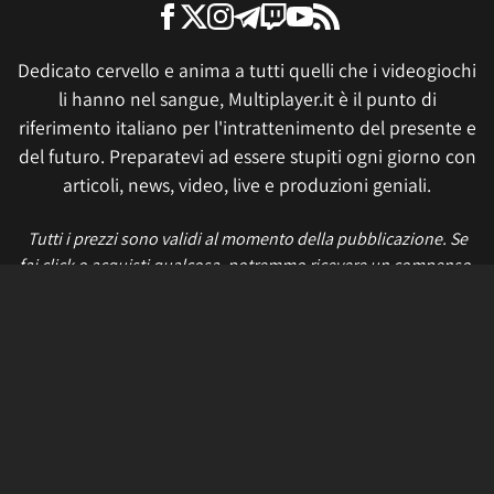
Dedicato cervello e anima a tutti quelli che i videogiochi
li hanno nel sangue, Multiplayer.it è il punto di
riferimento italiano per l'intrattenimento del presente e
del futuro. Preparatevi ad essere stupiti ogni giorno con
articoli, news, video, live e produzioni geniali.
Tutti i prezzi sono validi al momento della pubblicazione. Se
fai click o acquisti qualcosa, potremmo ricevere un compenso.
Informativa sui cookie
Privacy Policy
Termini e condizioni
Etica e trasparenza
Contatti
Lavora con noi
Aggiorna le impostazioni di tracciamento della pubblicità
IL NETWORK
Multiplayer
Movieplayer
Dissapore
Fidelity House