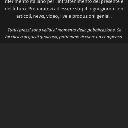
riferimento italiano per l'intrattenimento del presente e
del futuro. Preparatevi ad essere stupiti ogni giorno con
articoli, news, video, live e produzioni geniali.
Tutti i prezzi sono validi al momento della pubblicazione. Se
fai click o acquisti qualcosa, potremmo ricevere un compenso.
Informativa sui cookie
Privacy Policy
Termini e condizioni
Etica e trasparenza
Contatti
Lavora con noi
Aggiorna le impostazioni di tracciamento della pubblicità
IL NETWORK
Multiplayer
Movieplayer
Dissapore
Fidelity House
The Great Pizza
Multiplayer Edizioni
© 2026 Multiplayer.it è di proprietà di NetAddiction S.r.l. REA TR - 80133 - P.iva:
01206540559 – Sede Legale: Piazza Europa, 19 - 05100 Terni (TR) Italy