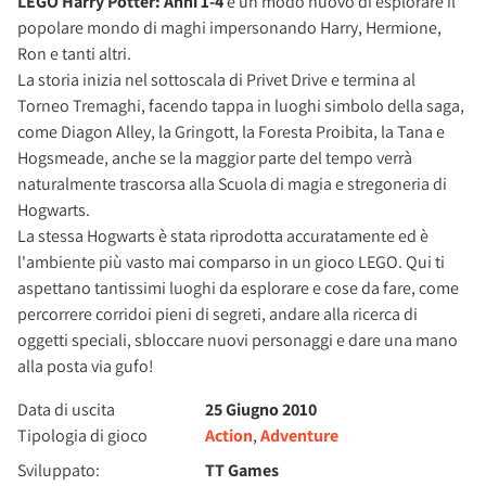
LEGO Harry Potter: Anni 1-4
è un modo nuovo di esplorare il
popolare mondo di maghi impersonando Harry, Hermione,
Ron e tanti altri.
La storia inizia nel sottoscala di Privet Drive e termina al
Torneo Tremaghi, facendo tappa in luoghi simbolo della saga,
come Diagon Alley, la Gringott, la Foresta Proibita, la Tana e
Hogsmeade, anche se la maggior parte del tempo verrà
naturalmente trascorsa alla Scuola di magia e stregoneria di
Hogwarts.
La stessa Hogwarts è stata riprodotta accuratamente ed è
l'ambiente più vasto mai comparso in un gioco LEGO. Qui ti
aspettano tantissimi luoghi da esplorare e cose da fare, come
percorrere corridoi pieni di segreti, andare alla ricerca di
oggetti speciali, sbloccare nuovi personaggi e dare una mano
alla posta via gufo!
Data di uscita
25 Giugno 2010
Tipologia di gioco
Action
,
Adventure
Sviluppato:
TT Games