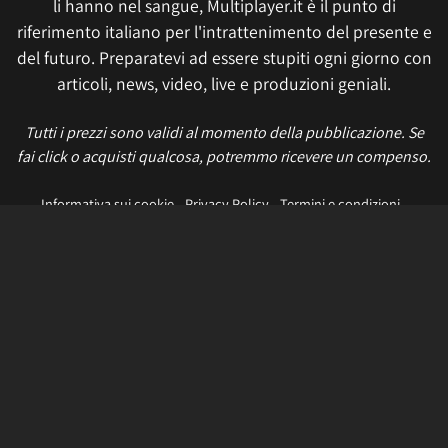
li hanno nel sangue, Multiplayer.it è il punto di
riferimento italiano per l'intrattenimento del presente e
del futuro. Preparatevi ad essere stupiti ogni giorno con
articoli, news, video, live e produzioni geniali.
Tutti i prezzi sono validi al momento della pubblicazione. Se
fai click o acquisti qualcosa, potremmo ricevere un compenso.
Informativa sui cookie
Privacy Policy
Termini e condizioni
Etica e trasparenza
Contatti
Lavora con noi
Aggiorna le impostazioni di tracciamento della pubblicità
IL NETWORK
Multiplayer
Movieplayer
Dissapore
Fidelity House
The Great Pizza
Multiplayer Edizioni
© 2026 Multiplayer.it è di proprietà di NetAddiction S.r.l. REA TR - 80133 - P.iva: