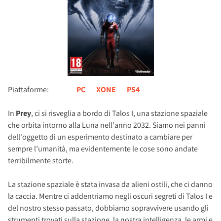
Piattaforme:
PC
XONE
PS4
In
Prey
, ci si risveglia a bordo di Talos I, una stazione spaziale
che orbita intorno alla Luna nell'anno 2032. Siamo nei panni
dell'oggetto di un esperimento destinato a cambiare per
sempre l’umanità, ma evidentemente le cose sono andate
terribilmente storte.
La stazione spaziale è stata invasa da alieni ostili, che ci danno
la caccia. Mentre ci addentriamo negli oscuri segreti di Talos I e
del nostro stesso passato, dobbiamo sopravvivere usando gli
strumenti trovati sulla stazione, la nostra intelligenza, le armi e