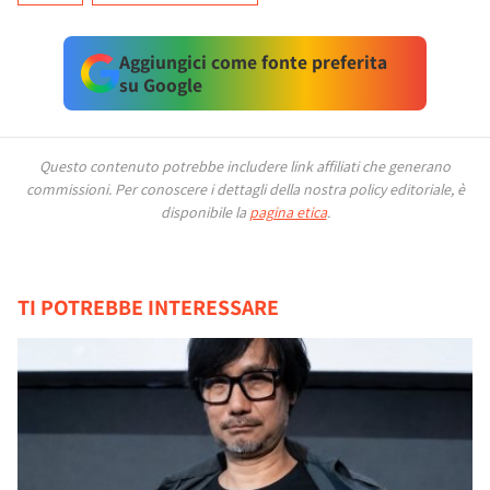
Aggiungici come fonte preferita
su Google
Questo contenuto potrebbe includere link affiliati che generano
commissioni.
Per conoscere i dettagli della nostra policy editoriale, è
disponibile la
pagina etica
.
TI POTREBBE INTERESSARE