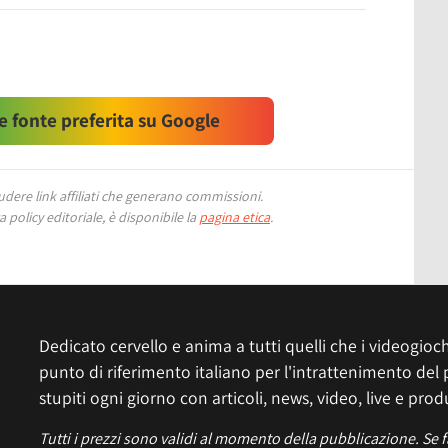
 fonte preferita su Google
ere link affiliati che generano commissioni.
 policy editoriale, è disponibile la
pagina etica
.
Dedicato cervello e anima a tutti quelli che i videogiochi
punto di riferimento italiano per l'intrattenimento del 
stupiti ogni giorno con articoli, news, video, live e prod
Tutti i prezzi sono validi al momento della pubblicazione. Se 