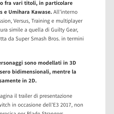
 fra vari titoli, in particolare
ss e Umihara Kawase.
All'interno
sion, Versus, Training e multiplayer
tura simile a quella di Guilty Gear,
atta da Super Smash Bros. in termini
ersonaggi sono modellati in 3D
ssero bidimensionali, mentre la
osamente in 2D.
ina il trailer di presentazione
witch in occasione dell'E3 2017, non
precisa per Blade Strangers.