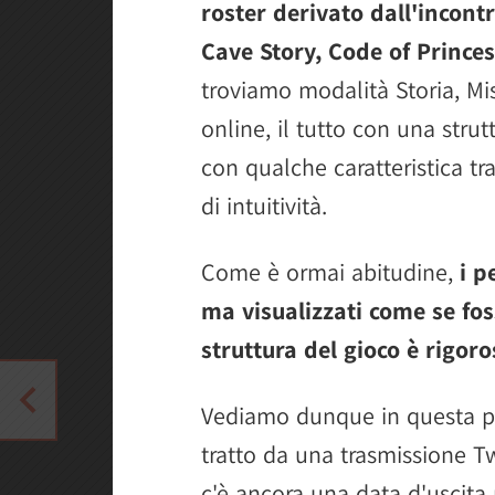
roster derivato dall'incontro
Cave Story, Code of Prince
troviamo modalità Storia, Mis
online, il tutto con una strut
con qualche caratteristica tr
di intuitività.
Come è ormai abitudine,
i p
ma visualizzati come se fo
struttura del gioco è rigor
Vediamo dunque in questa pag
tratto da una trasmissione T
c'è ancora una data d'uscita 