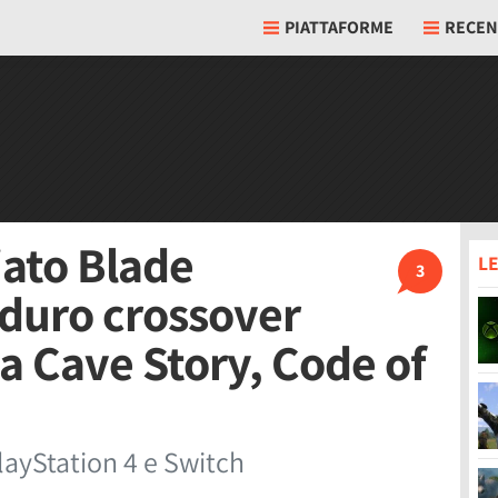
PIATTAFORME
RECEN
iato Blade
LE
3
aduro crossover
a Cave Story, Code of
layStation 4 e Switch