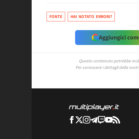
FONTE
HAI NOTATO ERRORI?
Aggiungici come
Questo contenuto potrebbe includ
Per conoscere i dettagli della nostra