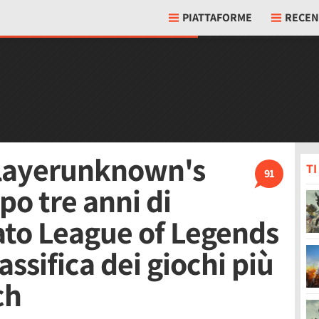
PIATTAFORME
RECEN
Playerunknown's
T
91
po tre anni di
ato League of Legends
lassifica dei giochi più
ch