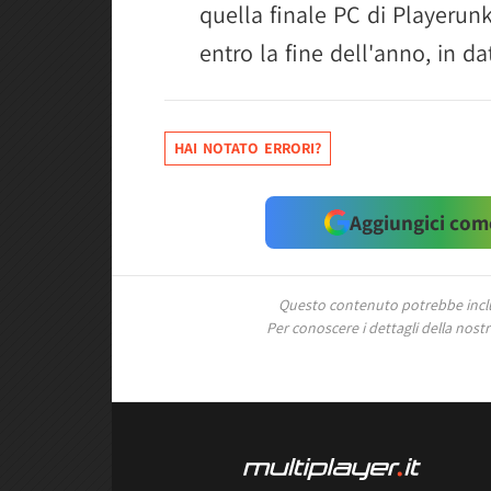
quella finale PC di Playeru
entro la fine dell'anno, in da
HAI NOTATO ERRORI?
Aggiungici come
Questo contenuto potrebbe includ
Per conoscere i dettagli della nostra