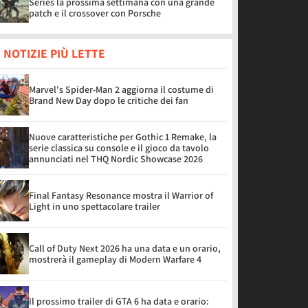
Series la prossima settimana con una grande
patch e il crossover con Porsche
 NOTIZIE PIÙ LETTE
Marvel's Spider-Man 2 aggiorna il costume di
Brand New Day dopo le critiche dei fan
Nuove caratteristiche per Gothic 1 Remake, la
serie classica su console e il gioco da tavolo
annunciati nel THQ Nordic Showcase 2026
Final Fantasy Resonance mostra il Warrior of
Light in uno spettacolare trailer
Call of Duty Next 2026 ha una data e un orario,
mostrerà il gameplay di Modern Warfare 4
Il prossimo trailer di GTA 6 ha data e orario: