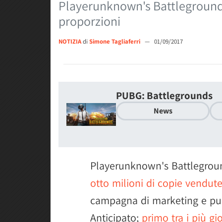
Playerunknown's Battleground
proporzioni
NOTIZIA
di
Simone Tagliaferri
—
01/09/2017
PUBG: Battlegrounds
News
Playerunknown's Battleground
otto milioni di copie vendut
campagna di marketing e pur
Anticipato;
primo tra i più gi