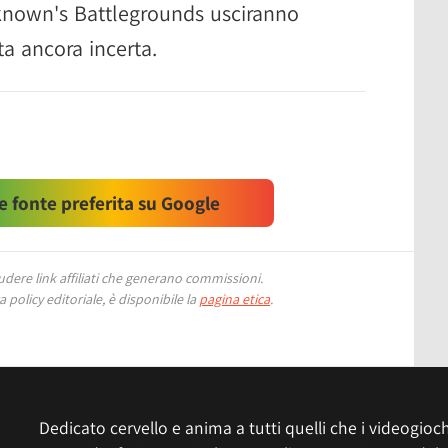
nknown's Battlegrounds usciranno
ta ancora incerta.
 fonte preferita su Google
ere link affiliati che generano commissioni.
 policy editoriale, è disponibile la
pagina etica
.
Dedicato cervello e anima a tutti quelli che i videogiochi