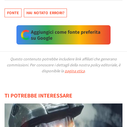
FONTE
HAI NOTATO ERRORI?
Aggiungici come fonte preferita
su Google
Questo contenuto potrebbe includere link affiliati che generano
commissioni.
Per conoscere i dettagli della nostra policy editoriale, è
disponibile la
pagina etica
.
TI POTREBBE INTERESSARE