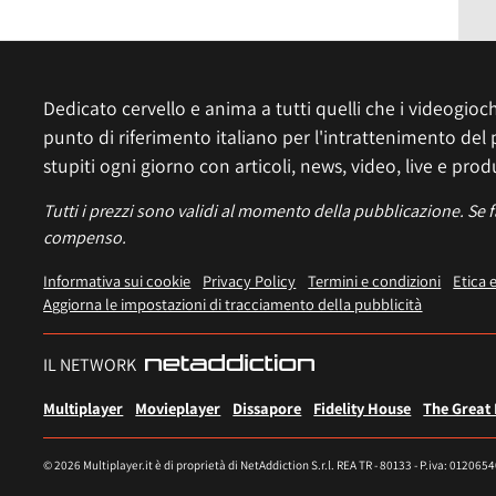
Dedicato cervello e anima a tutti quelli che i videogiochi
punto di riferimento italiano per l'intrattenimento del 
stupiti ogni giorno con articoli, news, video, live e prod
Tutti i prezzi sono validi al momento della pubblicazione. Se 
compenso.
Informativa sui cookie
Privacy Policy
Termini e condizioni
Etica 
Aggiorna le impostazioni di tracciamento della pubblicità
IL NETWORK
Multiplayer
Movieplayer
Dissapore
Fidelity House
The Great
© 2026 Multiplayer.it è di proprietà di NetAddiction S.r.l. REA TR - 80133 - P.iva: 012065