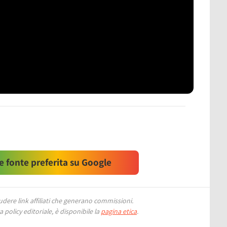
 fonte preferita su Google
ere link affiliati che generano commissioni.
 policy editoriale, è disponibile la
pagina etica
.