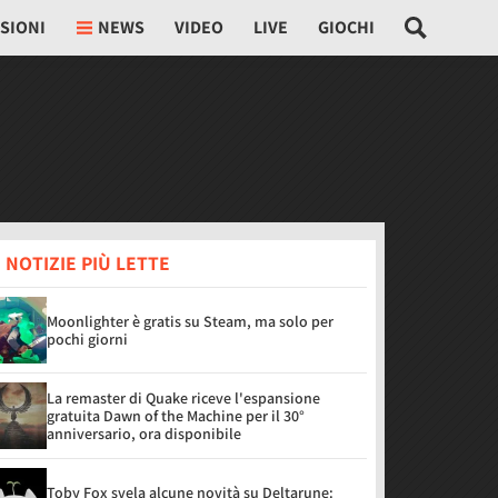
SIONI
NEWS
VIDEO
LIVE
GIOCHI
 NOTIZIE PIÙ LETTE
Moonlighter è gratis su Steam, ma solo per
pochi giorni
La remaster di Quake riceve l'espansione
gratuita Dawn of the Machine per il 30°
anniversario, ora disponibile
Toby Fox svela alcune novità su Deltarune: