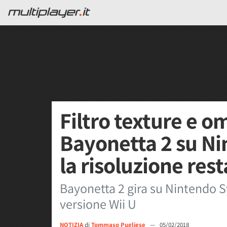
Filtro texture e o
Bayonetta 2 su N
la risoluzione res
Bayonetta 2 gira su Nintendo Sw
versione Wii U
NOTIZIA
di
Tommaso Pugliese
—
05/02/2018