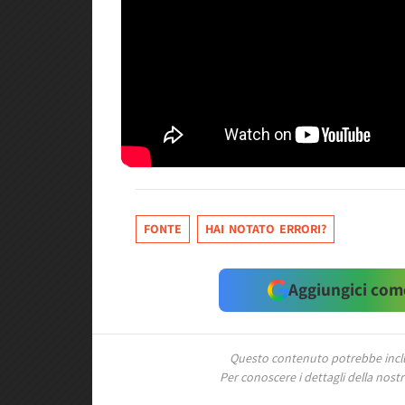
FONTE
HAI NOTATO ERRORI?
Aggiungici come
Questo contenuto potrebbe includ
Per conoscere i dettagli della nostra