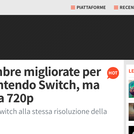
PIATTAFORME
RECEN
mbre migliorate per
LE
HOT
intendo Switch, ma
ta 720p
itch alla stessa risoluzione della