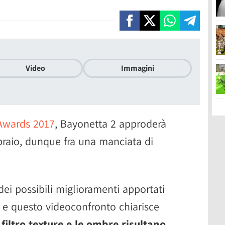
Video
Immagini
Awards 2017
, Bayonetta 2 approderà
braio, dunque fra una manciata di
dei possibili miglioramenti apportati
 e questo videoconfronto chiarisce
l filtro texture e le ombre risultano