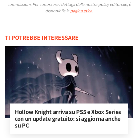
commissioni.
Per conoscere i dettagli della nostra policy editoriale, è
disponibile la
pagina etica
.
TI POTREBBE INTERESSARE
Hollow Knight arriva su PS5 e Xbox Series 
con un update gratuito: si aggiorna anche 
su PC