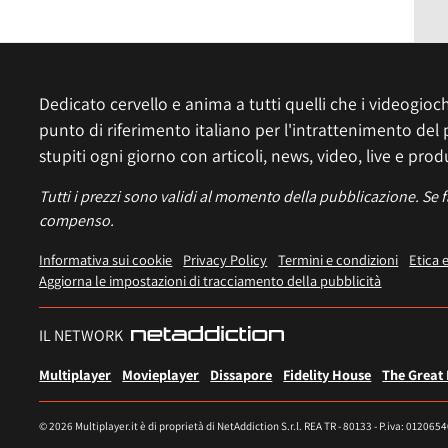
Dedicato cervello e anima a tutti quelli che i videogiochi
punto di riferimento italiano per l'intrattenimento del 
stupiti ogni giorno con articoli, news, video, live e prod
Tutti i prezzi sono validi al momento della pubblicazione. Se 
compenso.
Informativa sui cookie
Privacy Policy
Termini e condizioni
Etica 
Aggiorna le impostazioni di tracciamento della pubblicità
IL NETWORK
Multiplayer
Movieplayer
Dissapore
Fidelity House
The Great
© 2026 Multiplayer.it è di proprietà di NetAddiction S.r.l. REA TR - 80133 - P.iva: 012065