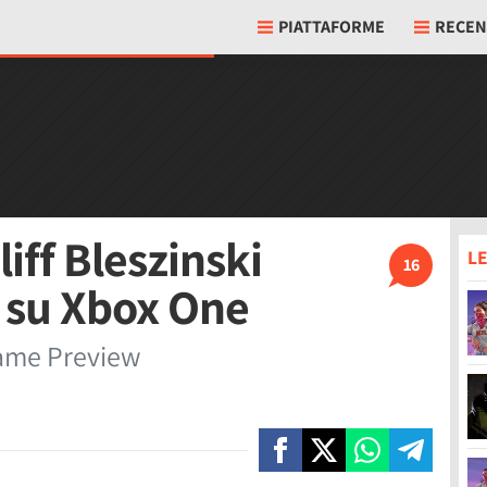
PIATTAFORME
RECEN
iff Bleszinski
LE
16
 su Xbox One
ame Preview