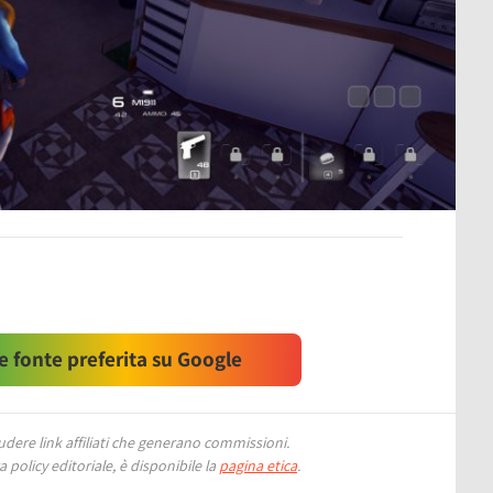
 fonte preferita su Google
ere link affiliati che generano commissioni.
 policy editoriale, è disponibile la
pagina etica
.