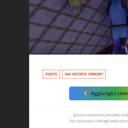
FONTE
HAI NOTATO ERRORI?
Aggiungici come
Questo contenuto potrebbe includ
Per conoscere i dettagli della nostra