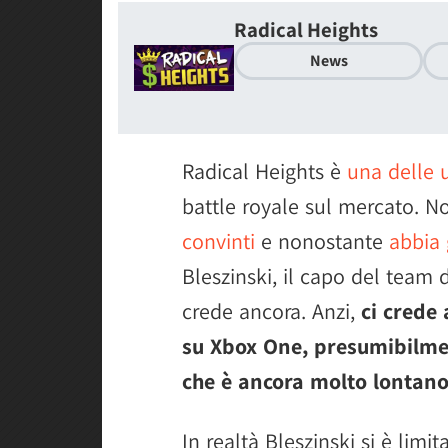
Radical Heights
News
Radical Heights è
una delle 
battle royale sul mercato. 
convinti
e nonostante
abbia 
Bleszinski, il capo del team 
crede ancora. Anzi,
ci crede 
su Xbox One, presumibilme
che è ancora molto lontano 
In realtà Bleszinski si è limi