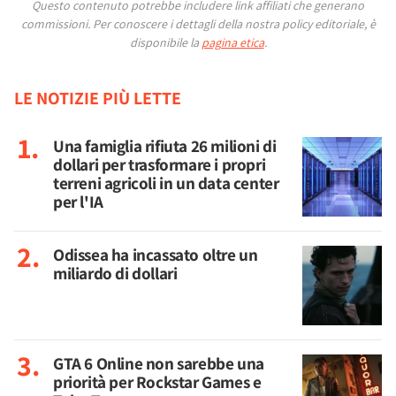
Questo contenuto potrebbe includere link affiliati che generano
commissioni.
Per conoscere i dettagli della nostra policy editoriale, è
disponibile la
pagina etica
.
LE NOTIZIE PIÙ LETTE
Una famiglia rifiuta 26 milioni di
dollari per trasformare i propri
terreni agricoli in un data center
per l'IA
Odissea ha incassato oltre un
miliardo di dollari
GTA 6 Online non sarebbe una
priorità per Rockstar Games e