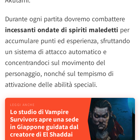
Akutami.
Durante ogni partita dovremo combattere
incessanti ondate di spiriti maledetti
per
accumulare punti ed esperienza, sfruttando
un sistema di attacco automatico e
concentrandoci sul movimento del
personaggio, nonché sul tempismo di
attivazione delle abilità speciali.
Lo studio di Vampire
Survivors apre una sede
in Giappone guidata dal
creatore di El Shaddai