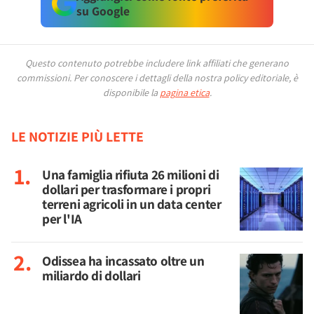
su Google
Questo contenuto potrebbe includere link affiliati che generano
commissioni.
Per conoscere i dettagli della nostra policy editoriale, è
disponibile la
pagina etica
.
LE NOTIZIE PIÙ LETTE
Una famiglia rifiuta 26 milioni di
dollari per trasformare i propri
terreni agricoli in un data center
per l'IA
Odissea ha incassato oltre un
miliardo di dollari