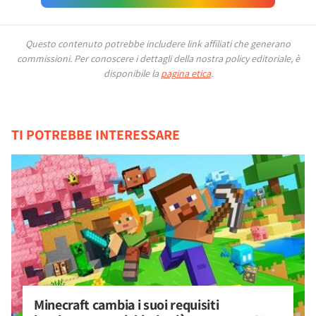
Questo contenuto potrebbe includere link affiliati che generano
commissioni.
Per conoscere i dettagli della nostra policy editoriale, è
disponibile la
pagina etica
.
TI POTREBBE INTERESSARE
Minecraft cambia i suoi requisiti 