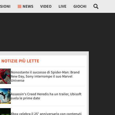
SIONI
NEWS
VIDEO
LIVE
GIOCHI
 NOTIZIE PIÙ LETTE
Nonostante il successo di Spider-Man: Brand
New Day, Sony interrompe il suo Marvel
Universe
Assassin's Creed Heredis ha un trailer, Ubisoft
svela le prime date
Xbox celebra il 25° anniversario con contenuti