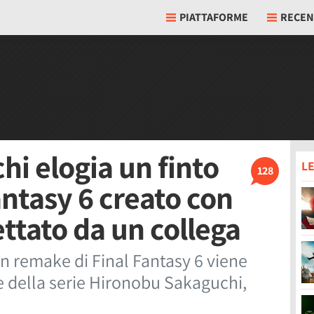
PIATTAFORME
RECEN
i elogia un finto
LE
128
antasy 6 creato con
ettato da un collega
 un remake di Final Fantasy 6 viene
e della serie Hironobu Sakaguchi,