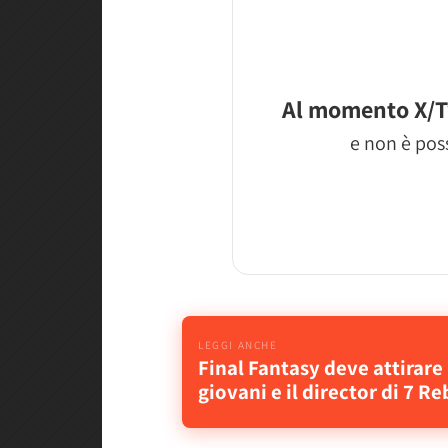
Al momento X/T
e non è poss
Final Fantasy deve attirare 
giovani e il director di 7 Re