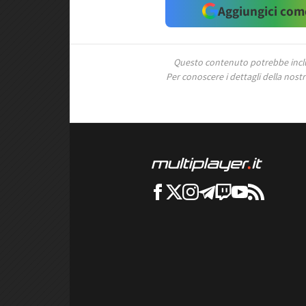
Aggiungici come
Questo contenuto potrebbe includ
Per conoscere i dettagli della nostra