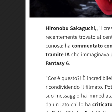
Hironobu Sakaguchi,
, il cr
recentemente trovato al cent
curiosa: ha
commentato con 
tramite IA
che immaginava u
Fantasy 6
.
"Cos'è questo?! È incredibile
ricondividendo il filmato. Pot
suo messaggio ha immediatame
da un lato chi lo ha
criticat