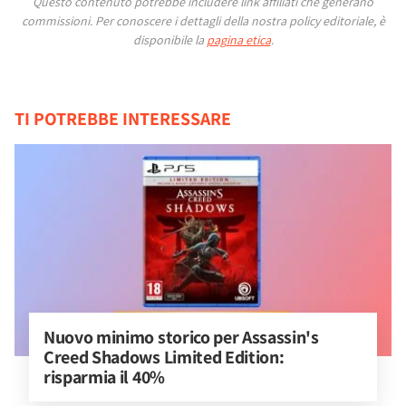
Questo contenuto potrebbe includere link affiliati che generano
commissioni.
Per conoscere i dettagli della nostra policy editoriale, è
disponibile la
pagina etica
.
TI POTREBBE INTERESSARE
Nuovo minimo storico per Assassin's 
Creed Shadows Limited Edition: 
risparmia il 40%