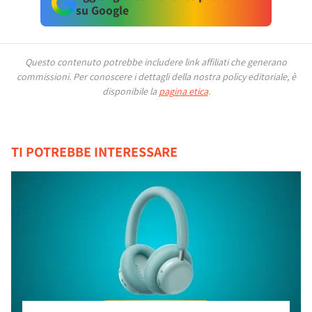
su Google
Questo contenuto potrebbe includere link affiliati che generano
commissioni.
Per conoscere i dettagli della nostra policy editoriale, è
disponibile la
pagina etica
.
TI POTREBBE INTERESSARE