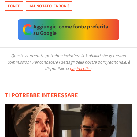
FONTE
HAI NOTATO ERRORI?
Aggiungici come fonte preferita
su Google
Questo contenuto potrebbe includere link affiliati che generano
commissioni.
Per conoscere i dettagli della nostra policy editoriale, è
disponibile la
pagina etica
.
TI POTREBBE INTERESSARE