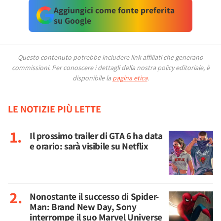
Aggiungici come fonte preferita
su Google
Questo contenuto potrebbe includere link affiliati che generano
commissioni.
Per conoscere i dettagli della nostra policy editoriale, è
disponibile la
pagina etica
.
LE NOTIZIE PIÙ LETTE
Il prossimo trailer di GTA 6 ha data
e orario: sarà visibile su Netflix
Nonostante il successo di Spider-
Man: Brand New Day, Sony
interrompe il suo Marvel Universe