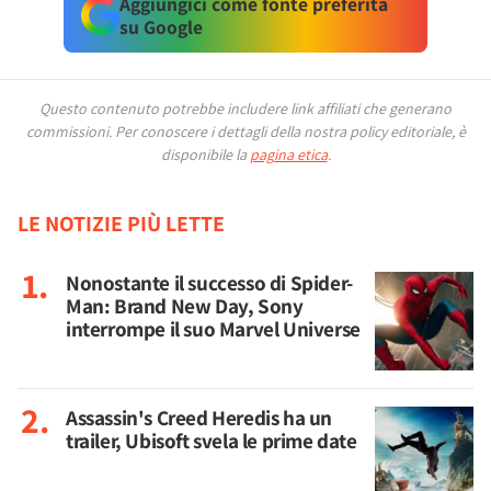
Aggiungici come fonte preferita
su Google
Questo contenuto potrebbe includere link affiliati che generano
commissioni.
Per conoscere i dettagli della nostra policy editoriale, è
disponibile la
pagina etica
.
LE NOTIZIE PIÙ LETTE
Nonostante il successo di Spider-
Man: Brand New Day, Sony
interrompe il suo Marvel Universe
Assassin's Creed Heredis ha un
trailer, Ubisoft svela le prime date