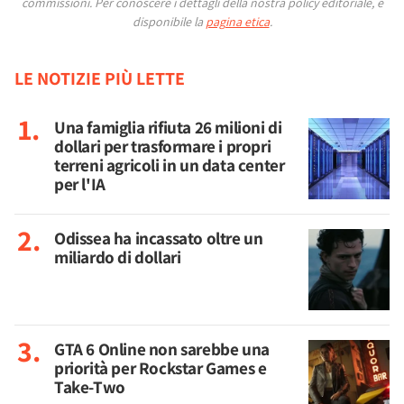
commissioni.
Per conoscere i dettagli della nostra policy editoriale, è
disponibile la
pagina etica
.
LE NOTIZIE PIÙ LETTE
Una famiglia rifiuta 26 milioni di
dollari per trasformare i propri
terreni agricoli in un data center
per l'IA
Odissea ha incassato oltre un
miliardo di dollari
GTA 6 Online non sarebbe una
priorità per Rockstar Games e
Take-Two