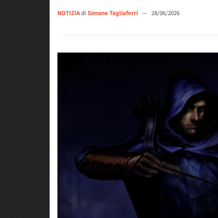
NOTIZIA
di
Simone Tagliaferri
—
28/06/2026