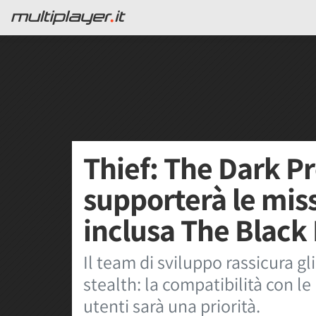
Thief: The Dark P
supporterà le miss
inclusa The Black
Il team di sviluppo rassicura gl
stealth: la compatibilità con 
utenti sarà una priorità.