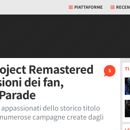
PIATTAFORME
RECEN
roject Remastered
T
5
ioni dei fan,
 Parade
i appassionati dello storico titolo
le numerose campagne create dagli