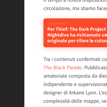
circolazione, ma stiamo face
Per Thief: The Dark Projec
Nightdive ha richiamato un 
originale per rifare le cuts
Tra i contenuti confermati c
The Black Parade
. Pubblicat
amatoriale composta da dieci
indipendente e supervisionat
designer di Arkane Lyon. L'es
complessità delle mappe, v