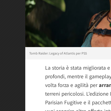
Tomb Raider: Legacy of Atlantis per PS5
La storia è stata migliorata
profondi, mentre il gameplay
volta forza e agilità per
arram
terreni pericolosi. L'edizione 
Parisian Fugitive e il pacchet