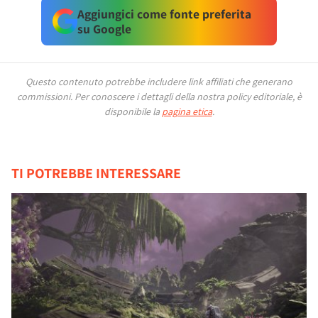
Aggiungici come fonte preferita
su Google
Questo contenuto potrebbe includere link affiliati che generano
commissioni.
Per conoscere i dettagli della nostra policy editoriale, è
disponibile la
pagina etica
.
TI POTREBBE INTERESSARE