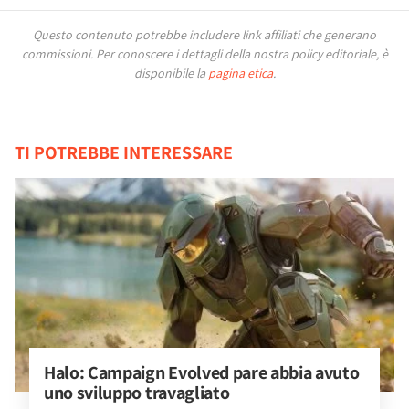
Questo contenuto potrebbe includere link affiliati che generano
commissioni.
Per conoscere i dettagli della nostra policy editoriale, è
disponibile la
pagina etica
.
TI POTREBBE INTERESSARE
Halo: Campaign Evolved pare abbia avuto 
uno sviluppo travagliato