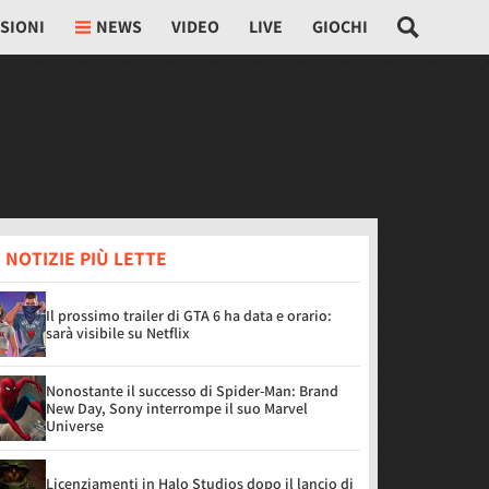
SIONI
NEWS
VIDEO
LIVE
GIOCHI
 NOTIZIE PIÙ LETTE
Il prossimo trailer di GTA 6 ha data e orario:
sarà visibile su Netflix
Nonostante il successo di Spider-Man: Brand
New Day, Sony interrompe il suo Marvel
Universe
Licenziamenti in Halo Studios dopo il lancio di