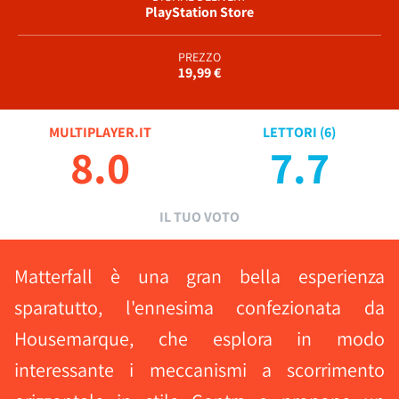
PlayStation Store
PREZZO
19,99 €
MULTIPLAYER.IT
LETTORI (
6
)
8.0
7.7
IL TUO VOTO
Matterfall è una gran bella esperienza
sparatutto, l'ennesima confezionata da
Housemarque, che esplora in modo
interessante i meccanismi a scorrimento