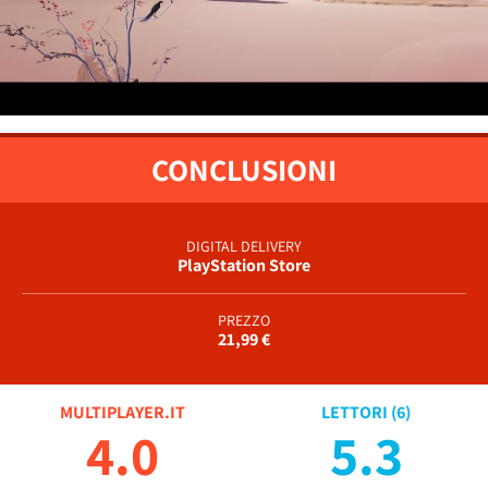
CONCLUSIONI
DIGITAL DELIVERY
PlayStation Store
PREZZO
21,99 €
MULTIPLAYER.IT
LETTORI (
6
)
4.0
5.3