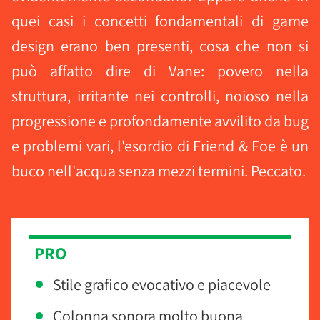
quei casi i concetti fondamentali di game
design erano ben presenti, cosa che non si
può affatto dire di Vane: povero nella
struttura, irritante nei controlli, noioso nella
progressione e profondamente avvilito da bug
e problemi vari, l'esordio di Friend & Foe è un
buco nell'acqua senza mezzi termini. Peccato.
PRO
Stile grafico evocativo e piacevole
Colonna sonora molto buona