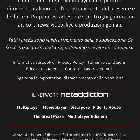
li hanno nel sangue, Multiplayer.it è il punto di
riferimento italiano per l'intrattenimento del presente e
del futuro. Preparatevi ad essere stupiti ogni giorno con
articoli, news, video, live e produzioni geniali.
Tutti i prezzi sono validi al momento della pubblicazione. Se
fai click o acquisti qualcosa, potremmo ricevere un compenso.
Informativa sui cookie
Privacy Policy
Termini e condizioni
Etica e trasparenza
Contatti
Lavora con noi
Aggiorna le impostazioni di tracciamento della pubblicità
IL NETWORK
Multiplayer
Movieplayer
Dissapore
Fidelity House
The Great Pizza
Multiplayer Edizioni
© 2026 Multiplayer.it è di proprietà di NetAddiction S.r.l. REA TR - 80133 - P.iva:
01206540559 – Sede Legale: Piazza Europa, 19 - 05100 Terni (TR) Italy