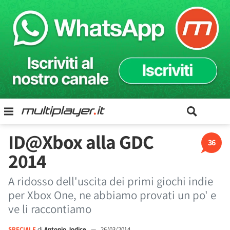
ID@Xbox alla GDC
36
2014
A ridosso dell'uscita dei primi giochi indie
per Xbox One, ne abbiamo provati un po' e
ve li raccontiamo
SPECIALE
di
Antonio Jodice
—
26/03/2014