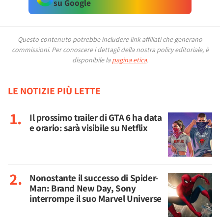
su Google
Questo contenuto potrebbe includere link affiliati che generano
commissioni.
Per conoscere i dettagli della nostra policy editoriale, è
disponibile la
pagina etica
.
LE NOTIZIE PIÙ LETTE
Il prossimo trailer di GTA 6 ha data
e orario: sarà visibile su Netflix
Nonostante il successo di Spider-
Man: Brand New Day, Sony
interrompe il suo Marvel Universe