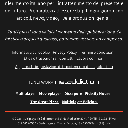
riferimento italiano per l'intrattenimento del presente e
del futuro. Preparatevi ad essere stupiti ogni giorno con
articoli, news, video, live e produzioni geniali.
Tutti i prezzi sono validi al momento della pubblicazione. Se
fai click o acquisti qualcosa, potremmo ricevere un compenso.
Informativa sui cookie
Privacy Policy
Termini e condizioni
Etica e trasparenza
Contatti
Lavora con noi
Aggiorna le impostazioni di tracciamento della pubblicità
IL NETWORK
Multiplayer
Movieplayer
Dissapore
Fidelity House
The Great Pizza
Multiplayer Edizioni
© 2026 Multiplayer.it è di proprietà di NetAddiction S.r.l. REA TR - 80133 - P.iva:
01206540559 – Sede Legale: Piazza Europa, 19 - 05100 Terni (TR) Italy