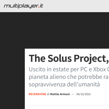
The Solus Project
Uscito in estate per PC e Xbox 
pianeta alieno che potrebbe ra
sopravvivenza dell'umanità
RECENSIONE
di
Mattia Armani
—
04/10/2016