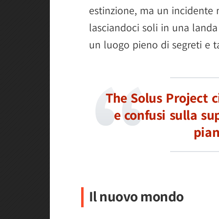
estinzione, ma un incidente 
lasciandoci soli in una land
un luogo pieno di segreti e 
The Solus Project c
e confusi sulla su
pian
Il nuovo mondo