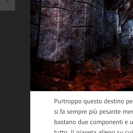
Purtroppo questo destino pes
si fa sempre più pesante me
bastano due componenti e un
tutto. Il pianeta alieno su cui