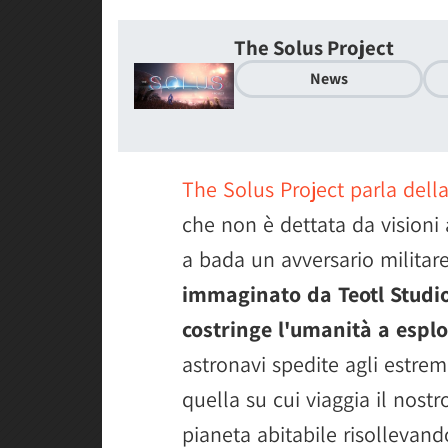
The Solus Project
News
The Solus Project parla della
che non è dettata da visioni 
a bada un avversario militar
immaginato da Teotl Studios
costringe l'umanità a esplo
astronavi spedite agli estrem
quella su cui viaggia il nostr
pianeta abitabile risollevand