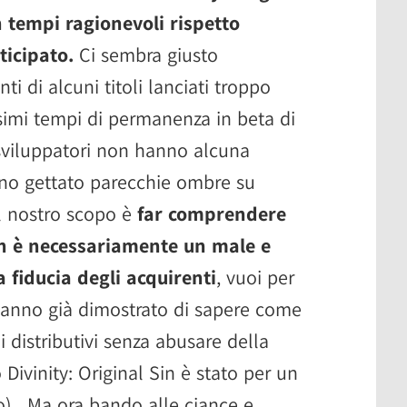
n tempi ragionevoli rispetto
ticipato.
Ci sembra giusto
ti di alcuni titoli lanciati troppo
simi tempi di permanenza in beta di
 sviluppatori non hanno alcuna
no gettato parecchie ombre su
l nostro scopo è
far comprendere
on è necessariamente un male e
a fiducia degli acquirenti
, vuoi per
 hanno già dimostrato di sapere come
i distributivi senza abusare della
Divinity: Original Sin è stato per un
o) . Ma ora bando alle ciance e