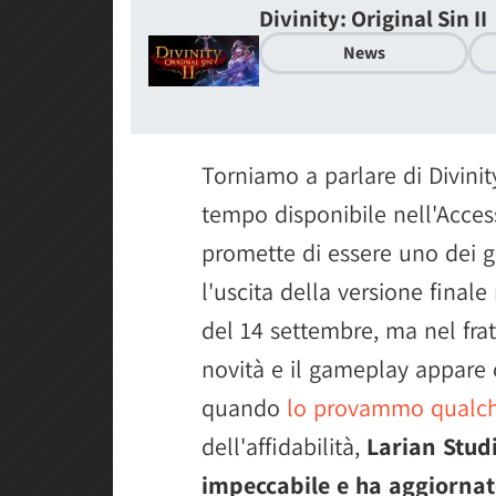
Divinity: Original Sin II
News
Torniamo a parlare di Divinity
tempo disponibile nell'Acces
promette di essere uno dei gi
l'uscita della versione final
del 14 settembre, ma nel fra
novità e il gameplay appare 
quando
lo provammo qualch
dell'affidabilità,
Larian Stud
impeccabile e ha aggiornat