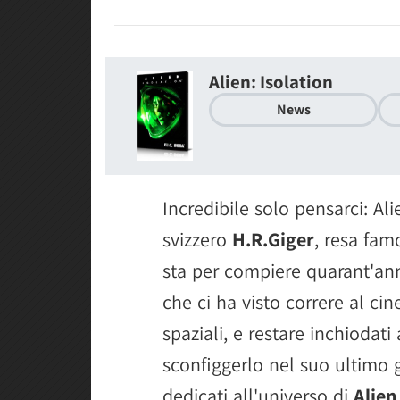
Alien: Isolation
News
Incredibile solo pensarci: Alie
svizzero
H.R.Giger
, resa fam
sta per compiere quarant'ann
che ci ha visto correre al ci
spaziali, e restare inchiodat
sconfiggerlo nel suo ultimo g
dedicati all'universo di
Alie