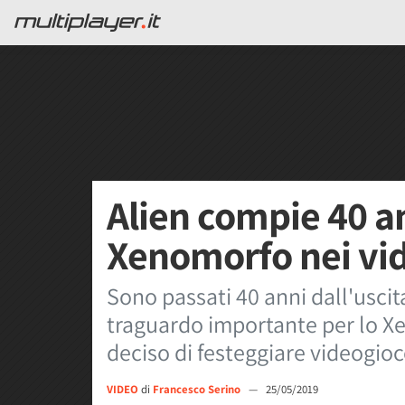
Alien compie 40 an
Xenomorfo nei vi
Sono passati 40 anni dall'uscit
traguardo importante per lo 
deciso di festeggiare videogio
VIDEO
di
Francesco Serino
—
25/05/2019