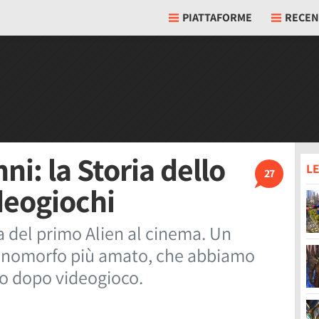
PIATTAFORME
RECEN
ni: la Storia dello
LE
27
deogiochi
a del primo Alien al cinema. Un
Xenomorfo più amato, che abbiamo
co dopo videogioco.