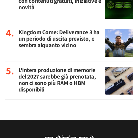
con contenuti gratuiti, iniziative e
novità
Kingdom Come: Deliverance 3 ha
un periodo di uscita previsto, e
sembra alquanto vicino
L'intera produzione di memorie
del 2027 sarebbe già prenotata,
non ci sono più RAM o HBM
disponibili