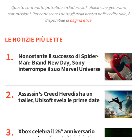
Questo contenuto potrebbe includere link affiliati che generano
commissioni.
Per conoscere i dettagli della nostra policy editoriale, è
disponibile la
pagina etica
.
LE NOTIZIE PIÙ LETTE
Nonostante il successo di Spider-
Man: Brand New Day, Sony
interrompe il suo Marvel Universe
Assassin's Creed Heredis ha un
trailer, Ubisoft svela le prime date
Xbox celebra il 25° anniversario