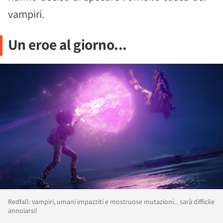
vampiri.
Un eroe al giorno...
Redfall: vampiri, umani impazziti e mostruose mutazioni... sarà difficile
annoiarsi!