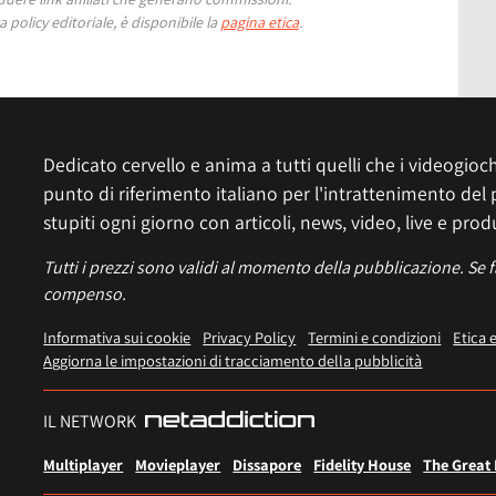
 policy editoriale, è disponibile la
pagina etica
.
Dedicato cervello e anima a tutti quelli che i videogiochi
punto di riferimento italiano per l'intrattenimento del 
stupiti ogni giorno con articoli, news, video, live e prod
Tutti i prezzi sono validi al momento della pubblicazione. Se 
compenso.
Informativa sui cookie
Privacy Policy
Termini e condizioni
Etica 
Aggiorna le impostazioni di tracciamento della pubblicità
IL NETWORK
Multiplayer
Movieplayer
Dissapore
Fidelity House
The Great