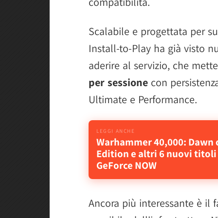
compatibilità.
Scalabile e progettata per sup
Install-to-Play ha già visto 
aderire al servizio, che mett
per sessione
con persistenza 
Ultimate e Performance.
Warhammer 40,000: Dawn of
Edition e altri 6 nuovi titol
GeForce NOW
Ancora più interessante è il 