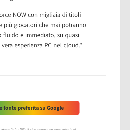
orce NOW con migliaia di titoli
he più giocatori che mai potranno
o fluido e immediato, su quasi
a vera esperienza PC nel cloud."
 fonte preferita su Google
ere link affiliati che generano commissioni.