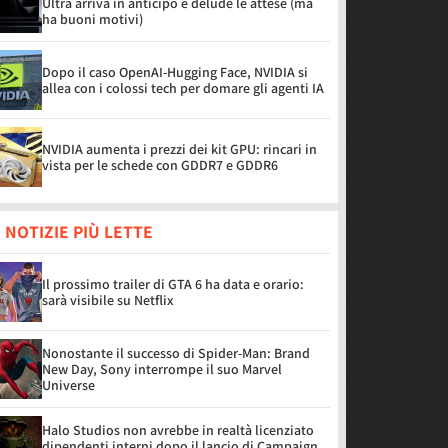
Ultra arriva in anticipo e delude le attese (ma
ha buoni motivi)
Dopo il caso OpenAI-Hugging Face, NVIDIA si
allea con i colossi tech per domare gli agenti IA
NVIDIA aumenta i prezzi dei kit GPU: rincari in
vista per le schede con GDDR7 e GDDR6
 NOTIZIE PIÙ LETTE
Il prossimo trailer di GTA 6 ha data e orario:
sarà visibile su Netflix
Nonostante il successo di Spider-Man: Brand
New Day, Sony interrompe il suo Marvel
Universe
Halo Studios non avrebbe in realtà licenziato
dipendenti interni dopo il lancio di Campaign