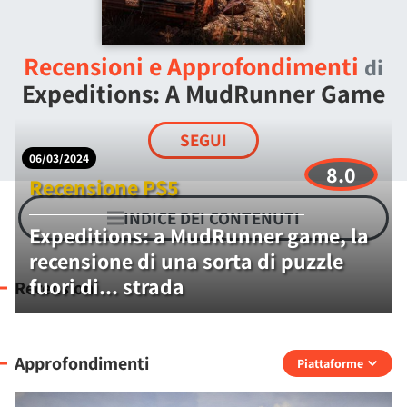
Recensioni e Approfondimenti
di
Expeditions: A MudRunner Game
SEGUI
06/03/2024
8.0
Recensione PS5
INDICE DEI CONTENUTI
Expeditions: a MudRunner game, la
recensione di una sorta di puzzle
fuori di... strada
Recensioni
Approfondimenti
Piattaforme